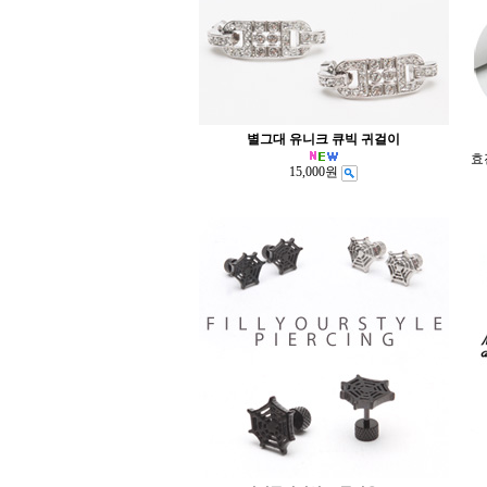
별그대 유니크 큐빅 귀걸이
효
15,000원