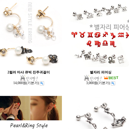
2컬러 마샤 큐빅 진주귀걸이
별자리 피어싱
14,000원
(기본가)
3,000원
(기본가)