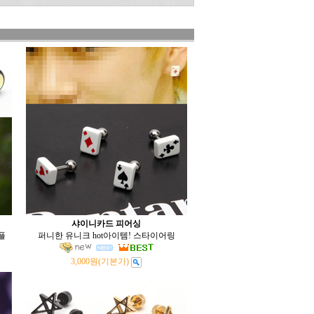
샤이니카드 피어싱
플
퍼니한 유니크 hot아이템! 스타이어링
3,000원
(기본가)