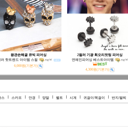
왕관쓴해골 큐빅 피어싱
2컬러 기광 회오리컷팅 피어싱
컬러 핫트렌드 아이템 스컬
연예인피어싱 베스트아이템
6,000원
(기본가)
4,300원
(기본가)
라스
스카프
안경
양말
벨트
시계
귀걸이/목걸이
반지/팔찌