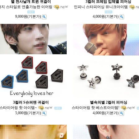
별 천사날개 트윈 귀걸이
3컬러 프레임 입체별 피어싱
가지 스타일로 연출가능한 이어링
인피니 스타피어싱 유니크아이템
9,000원
(기본가)
4,000원
(기본가)
3컬러 S슈퍼맨 귀걸이
별속의별 2컬러 피어싱
스타이어링 핫 아이템~
스타이어링 핫 베스트아이템!
5,000원
(기본가)
4,000원
(기본가)