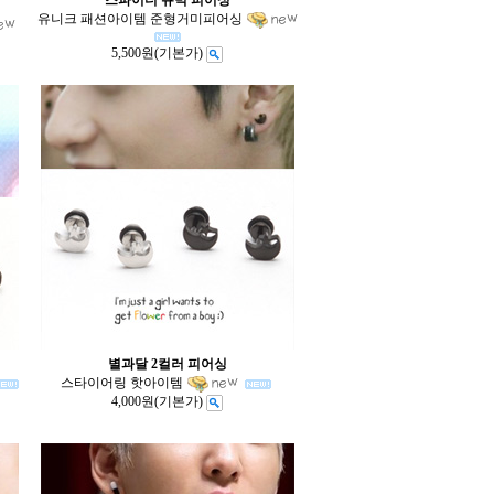
스파이더 큐빅 피어싱
유니크 패션아이템 준형거미피어싱
5,500원
(기본가)
별과달 2컬러 피어싱
스타이어링 핫아이템
4,000원
(기본가)