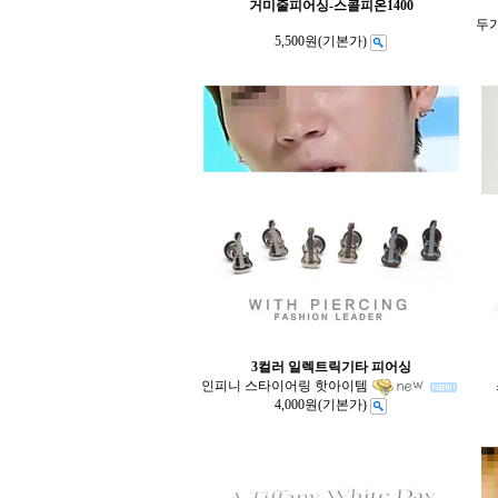
거미줄피어싱-스콜피온1400
두
5,500원
(기본가)
3컬러 일렉트릭기타 피어싱
인피니 스타이어링 핫아이템
4,000원
(기본가)