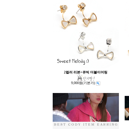
2컬러 리본+큐빅 더블이어링
9,000원
(기본가)