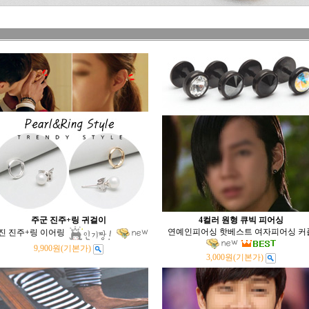
주군 진주+링 귀걸이
4컬러 원형 큐빅 피어싱
연예인피어싱 핫베스트 여자피어싱 커
진 진주+링 이어링
9,900원
(기본가)
3,000원
(기본가)