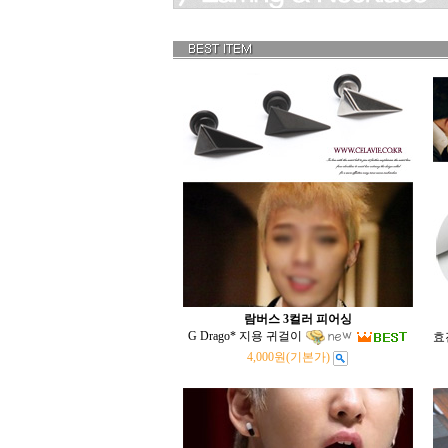
람버스 3컬러 피어싱
G Drago* 지용 귀걸이
효
4,000원
(기본가)