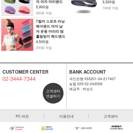
자 여자 머리밴드
3,300원
5,900원
100원 적립
200원 적립
7컬러 스포츠 러닝
헤어밴드 여자 남
자 운동 머리띠 땀
흘림방지 헤드밴드
4,500원
200원 적립
CUSTOMER CENTER
BANK ACCOUNT
02-3444-7344
국민은행 033201-04-217407
농협 029-02-243006
예금주 : 박성도
고객센터
연결하기
PC 버전
이용안내
고객센터