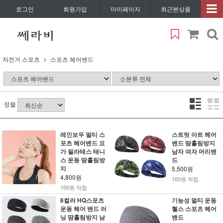
로그인
회원가입
마이페이지
최근본상품
자전거 스포츠
스포츠 헤어밴드
정렬
레인보우 멀티 스
스트릿 아트 헤어
포츠 헤어밴드 요
밴드 땀흘림방지
가 필라테스 테니
남자 여자 머리밴
스 운동 땀흘림방
드
지
5,500원
4,800원
100원 적립
100원 적립
8컬러 HQ스포츠
기능성 멀티 운동
운동 헤어 밴드 러
헬스 스포츠 헤어
닝 땀흘림방지 남
밴드