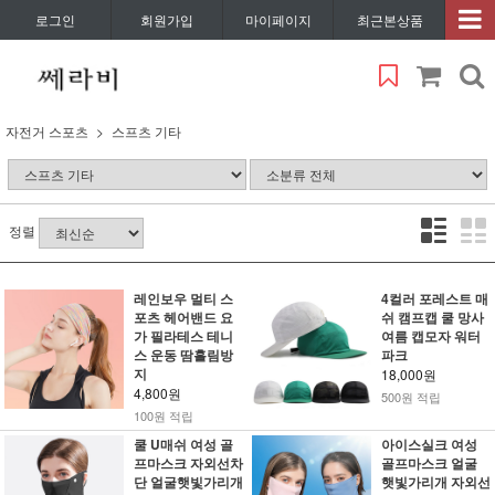
로그인
회원가입
마이페이지
최근본상품
자전거 스포츠
스프츠 기타
정렬
레인보우 멀티 스
4컬러 포레스트 매
포츠 헤어밴드 요
쉬 캠프캡 쿨 망사
가 필라테스 테니
여름 캡모자 워터
스 운동 땀흘림방
파크
지
18,000원
4,800원
500원 적립
100원 적립
쿨 U매쉬 여성 골
아이스실크 여성
프마스크 자외선차
골프마스크 얼굴
단 얼굴햇빛가리개
햇빛가리개 자외선