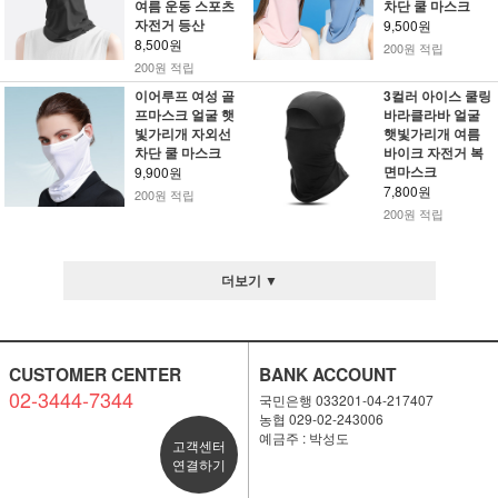
여름 운동 스포츠
차단 쿨 마스크
자전거 등산
9,500원
8,500원
200원 적립
200원 적립
이어루프 여성 골
3컬러 아이스 쿨링
프마스크 얼굴 햇
바라클라바 얼굴
빛가리개 자외선
햇빛가리개 여름
차단 쿨 마스크
바이크 자전거 복
면마스크
9,900원
7,800원
200원 적립
200원 적립
더보기 ▼
CUSTOMER CENTER
BANK ACCOUNT
02-3444-7344
국민은행 033201-04-217407
농협 029-02-243006
예금주 : 박성도
고객센터
연결하기