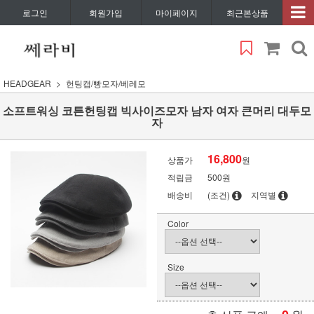
로그인
회원가입
마이페이지
최근본상품
HEADGEAR
헌팅캡/빵모자/베레모
소프트워싱 코튼헌팅캡 빅사이즈모자 남자 여자 큰머리 대두모
자
16,800
상품가
원
적립금
500원
배송비
(조건)
지역별
Color
Size