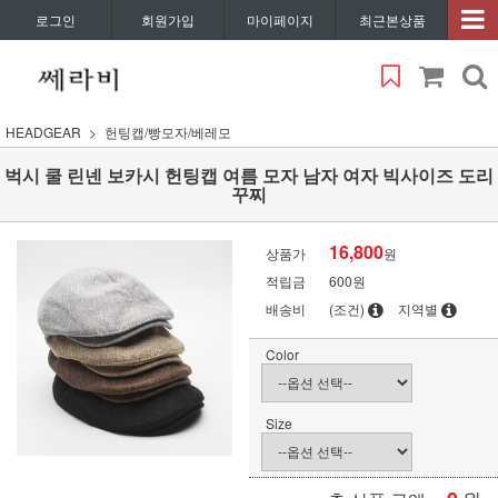
로그인
회원가입
마이페이지
최근본상품
HEADGEAR
헌팅캡/빵모자/베레모
벅시 쿨 린넨 보카시 헌팅캡 여름 모자 남자 여자 빅사이즈 도리
꾸찌
16,800
상품가
원
적립금
600원
배송비
(조건)
지역별
Color
Size