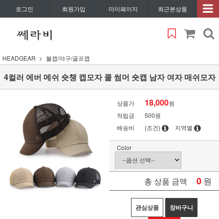
로그인
회원가입
마이페이지
최근본상품
HEADGEAR
볼캡/야구/골프캡
4컬러 에버 메쉬 숏챙 캡모자 쿨 썸머 숏캡 남자 여자 매쉬모자
18,000
상품가
원
적립금
500원
배송비
(조건)
지역별
Color
0
원
총 상품 금액
관심상품
장바구니