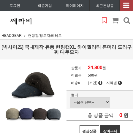
로그인
회원가입
마이페이지
최근본상품
HEADGEAR
헌팅캡/빵모자/베레모
[빅사이즈] 국내제작 듀퐁 헌팅캡XL 하이퀄리티 큰머리 도리구
찌 대두모자
24,800
상품가
원
적립금
500원
배송비
(조건)
지역별
컬러
0
원
총 상품 금액
관심상품
장바구니